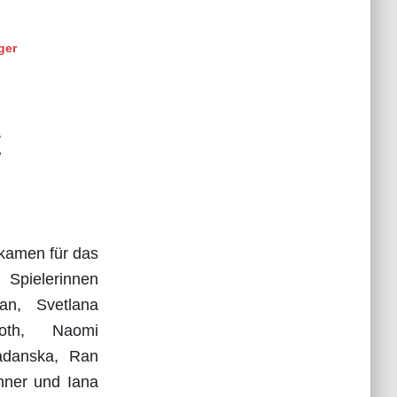
ger
t
 kamen für das
pielerinnen
an, Svetlana
Toth, Naomi
adanska, Ran
unner und Iana