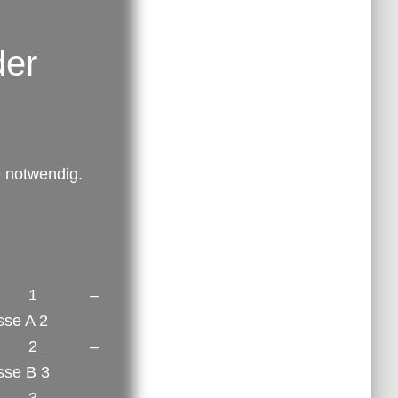
der
e notwendig.
en 1 –
sse A 2
en 2 –
sse B 3