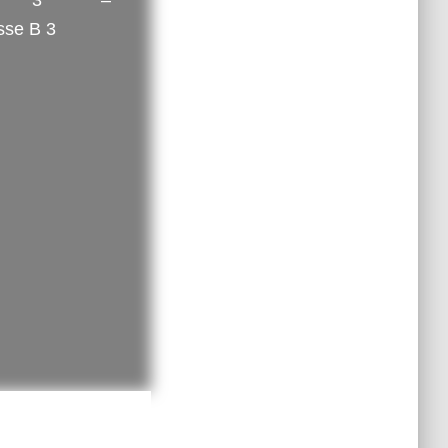
en 3 –
sse B 3