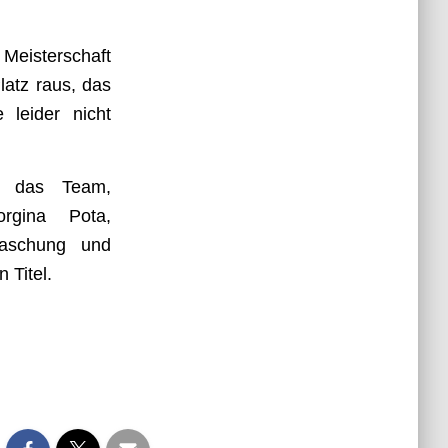
Meisterschaft
latz raus, das
e leider nicht
s das Team,
orgina Pota,
raschung und
 Titel.